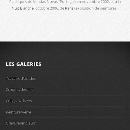
Plastiques de Vendas Novas (Portugal) en novembre 2002, et à
la
Nuit Blanche
, octobre 2006, de
Paris
(exposition de peintures).
LES GALERIES
Travaux d'études
Croquis/dessins
Collages/divers
Peinture/verre
Gravure/linoleum