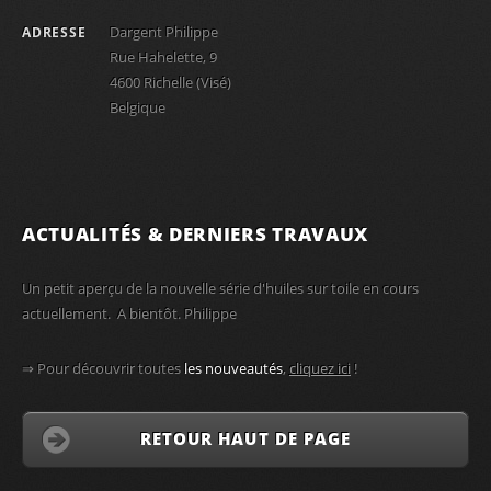
Dargent Philippe
ADRESSE
Rue Hahelette, 9
4600 Richelle (Visé)
Belgique
ACTUALITÉS & DERNIERS TRAVAUX
Un petit aperçu de la nouvelle série d'huiles sur toile en cours
actuellement. A bientôt. Philippe
⇒ Pour découvrir toutes
les nouveautés
,
cliquez ici
!
RETOUR HAUT DE PAGE