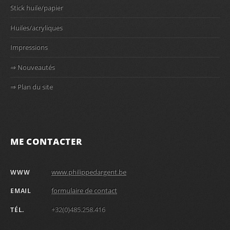
Stick huile/papier
Huiles/acryliques
Impressions
⇒ Nouveautés
⇒ Plan du site
ME CONTACTER
www.philippedargent.be
WWW
formulaire de contact
EMAIL
+32(0)485.258.416
TÉL.